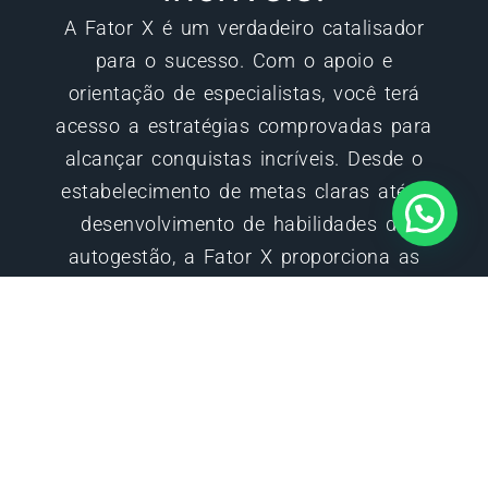
A Fator X é um verdadeiro catalisador
para o sucesso. Com o apoio e
orientação de especialistas, você terá
acesso a estratégias comprovadas para
alcançar conquistas incríveis. Desde o
estabelecimento de metas claras até o
desenvolvimento de habilidades de
autogestão, a Fator X proporciona as
ferramentas necessárias para alcançar
resultados excepcionais. Ao longo da
jornada, você será incentivado(a) a
desafiar-se continuamente, aprimorar suas
habilidades e enfrentar qualquer obstáculo
que surja no caminho.
Não há nada mais gratificante do que