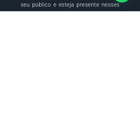
seu público e esteja presente nesses
lugares, seja em uma rua movimentada,
eventos específicos ou até mesmo em
parceria com estabelecimentos locais.
Além disso, é importante treinar a equipe
responsável pela panfletagem para que
eles possam abordar as pessoas de
forma simpática, persuasiva e informativa.
Exemplos de
panfletos de
sucesso!
Aqui estão alguns exemplos de panfletos
que foram um verdadeiro sucesso: