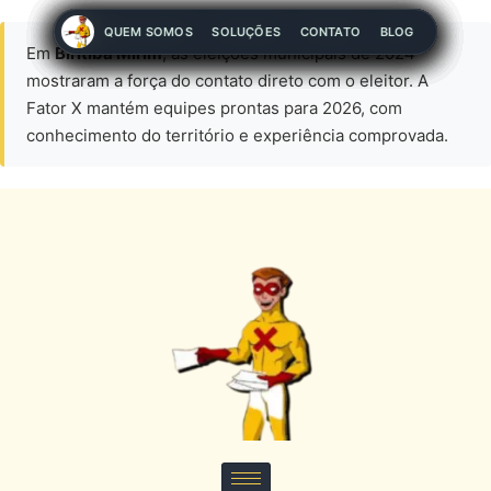
QUEM SOMOS
QUEM SOMOS
QUEM SOMOS
QUEM SOMOS
QUEM SOMOS
QUEM SOMOS
QUEM SOMOS
QUEM SOMOS
QUEM SOMOS
SOLUÇÕES
SOLUÇÕES
SOLUÇÕES
SOLUÇÕES
SOLUÇÕES
SOLUÇÕES
SOLUÇÕES
SOLUÇÕES
SOLUÇÕES
CONTATO
CONTATO
CONTATO
CONTATO
CONTATO
CONTATO
CONTATO
CONTATO
CONTATO
BLOG
BLOG
BLOG
BLOG
BLOG
BLOG
BLOG
BLOG
BLOG
Em
Biritiba Mirim
, as eleições municipais de 2024
mostraram a força do contato direto com o eleitor. A
Fator X mantém equipes prontas para 2026, com
conhecimento do território e experiência comprovada.