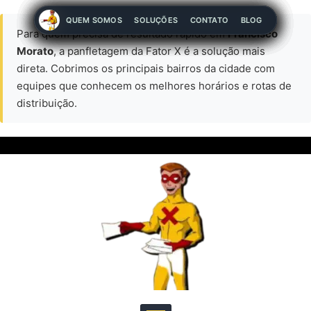
QUEM SOMOS
QUEM SOMOS
QUEM SOMOS
QUEM SOMOS
QUEM SOMOS
QUEM SOMOS
QUEM SOMOS
QUEM SOMOS
QUEM SOMOS
SOLUÇÕES
SOLUÇÕES
SOLUÇÕES
SOLUÇÕES
SOLUÇÕES
SOLUÇÕES
SOLUÇÕES
SOLUÇÕES
SOLUÇÕES
CONTATO
CONTATO
CONTATO
CONTATO
CONTATO
CONTATO
CONTATO
CONTATO
CONTATO
BLOG
BLOG
BLOG
BLOG
BLOG
BLOG
BLOG
BLOG
BLOG
Para quem precisa de resultado rápido em
Francisco
Morato
, a panfletagem da Fator X é a solução mais
direta. Cobrimos os principais bairros da cidade com
equipes que conhecem os melhores horários e rotas de
distribuição.