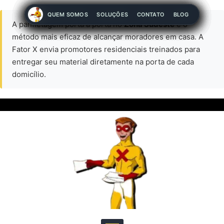
QUEM SOMOS
QUEM SOMOS
QUEM SOMOS
QUEM SOMOS
QUEM SOMOS
QUEM SOMOS
QUEM SOMOS
QUEM SOMOS
QUEM SOMOS
SOLUÇÕES
SOLUÇÕES
SOLUÇÕES
SOLUÇÕES
SOLUÇÕES
SOLUÇÕES
SOLUÇÕES
SOLUÇÕES
SOLUÇÕES
CONTATO
CONTATO
CONTATO
CONTATO
CONTATO
CONTATO
CONTATO
CONTATO
CONTATO
BLOG
BLOG
BLOG
BLOG
BLOG
BLOG
BLOG
BLOG
BLOG
A panfletagem porta a porta no
Zona Sudeste
é o
método mais eficaz de alcançar moradores em casa. A
Fator X envia promotores residenciais treinados para
entregar seu material diretamente na porta de cada
domicílio.