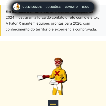
QUEM SOMOS
QUEM SOMOS
QUEM SOMOS
QUEM SOMOS
QUEM SOMOS
QUEM SOMOS
QUEM SOMOS
QUEM SOMOS
QUEM SOMOS
SOLUÇÕES
SOLUÇÕES
SOLUÇÕES
SOLUÇÕES
SOLUÇÕES
SOLUÇÕES
SOLUÇÕES
SOLUÇÕES
SOLUÇÕES
CONTATO
CONTATO
CONTATO
CONTATO
CONTATO
CONTATO
CONTATO
CONTATO
CONTATO
BLOG
BLOG
BLOG
BLOG
BLOG
BLOG
BLOG
BLOG
BLOG
Em
Santana De Parnaiba
, as eleições municipais de
2024 mostraram a força do contato direto com o eleitor.
A Fator X mantém equipes prontas para 2026, com
conhecimento do território e experiência comprovada.