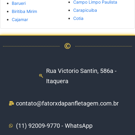
Campo Limpo Paulista
Barueri
Carapicuiba
Biritiba Mirim
Cotia
Cajamar
Rua Victorio Santin, 586a -
Itaquera
contato@fatorxdapanfletagem.com.br
(11) 92009-9770 - WhatsApp